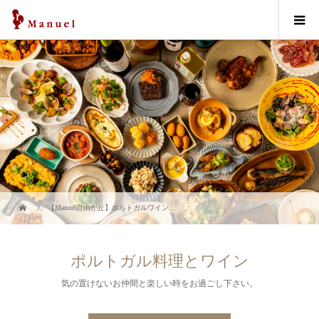
【Manuel自由が丘】ポルトガルワイン...
ポルトガル料理とワイン
気の置けないお仲間と楽しい時をお過ごし下さい。