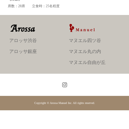
席数：28席 立食時：25名程度
アロッサ渋谷
マヌエル四ツ谷
アロッサ銀座
マヌエル丸の内
マヌエル自由が丘
Copyright ©
Arossa Manuel Inc.
All rights reserved.