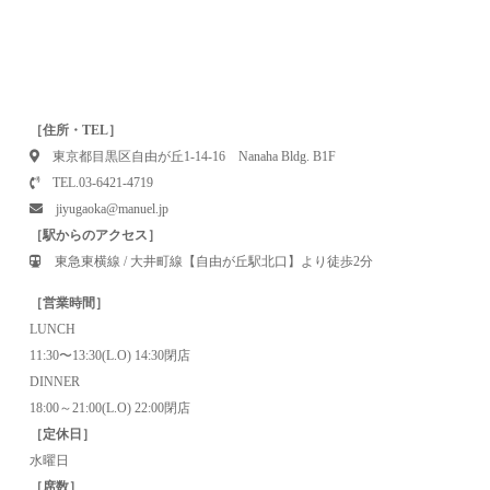
［住所・TEL］
東京都目黒区自由が丘1-14-16 Nanaha Bldg. B1F
TEL.03-6421-4719
jiyugaoka@manuel.jp
［駅からのアクセス］
東急東横線 / 大井町線【自由が丘駅北口】より徒歩2分
［営業時間］
LUNCH
11:30〜13:30(L.O) 14:30閉店
DINNER
18:00～21:00(L.O) 22:00閉店
［定休日］
水曜日
［席数］