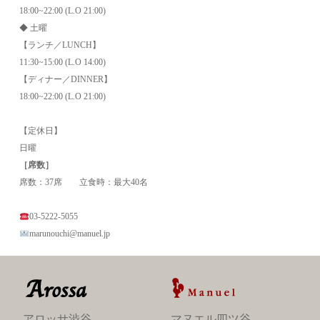
18:00~22:00 (L.O 21:00)
◆ 土曜
【ランチ／LUNCH】
11:30~15:00 (L.O 14:00)
【ディナー／DINNER】
18:00~22:00 (L.O 21:00)
【定休日】
日曜
［席数］
席数：37席 立食時：最大40名
03-5222-5055
marunouchi@manuel.jp
アロッサ渋谷
マヌエル四ツ谷