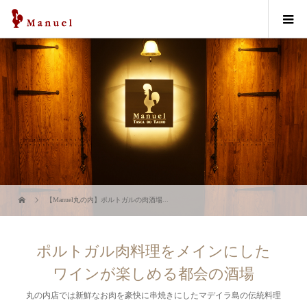
【Manuel丸の内】ポルトガルの肉酒場...
ポルトガル肉料理をメインにした
ワインが楽しめる都会の酒場
丸の内店では新鮮なお肉を豪快に串焼きにしたマデイラ島の伝統料理