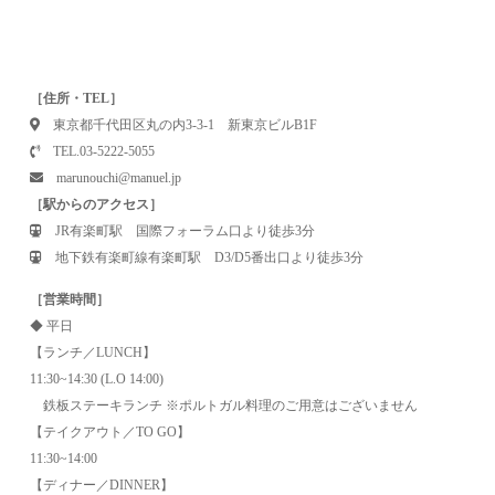
［住所・TEL］
東京都千代田区丸の内3-3-1 新東京ビルB1F
TEL.03-5222-5055
marunouchi@manuel.jp
［駅からのアクセス］
JR有楽町駅 国際フォーラム口より徒歩3分
地下鉄有楽町線有楽町駅 D3/D5番出口より徒歩3分
［営業時間］
◆ 平日
【ランチ／LUNCH】
11:30~14:30 (L.O 14:00)
鉄板ステーキランチ ※ポルトガル料理のご用意はございません
【テイクアウト／TO GO】
11:30~14:00
【ディナー／DINNER】